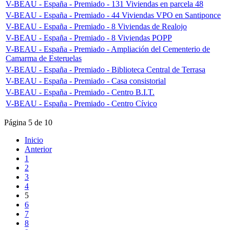
V-BEAU - España - Premiado - 131 Viviendas en parcela 48
V-BEAU - España - Premiado - 44 Viviendas VPO en Santiponce
V-BEAU - España - Premiado - 8 Viviendas de Realojo
V-BEAU - España - Premiado - 8 Viviendas POPP
V-BEAU - España - Premiado - Ampliación del Cementerio de
Camarma de Esteruelas
V-BEAU - España - Premiado - Biblioteca Central de Terrasa
V-BEAU - España - Premiado - Casa consistorial
V-BEAU - España - Premiado - Centro B.I.T.
V-BEAU - España - Premiado - Centro Cívico
Página 5 de 10
Inicio
Anterior
1
2
3
4
5
6
7
8