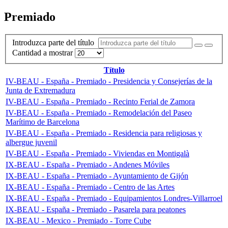
Premiado
Introduzca parte del título
Cantidad a mostrar
Título
IV-BEAU - España - Premiado - Presidencia y Consejerías de la
Junta de Extremadura
IV-BEAU - España - Premiado - Recinto Ferial de Zamora
IV-BEAU - España - Premiado - Remodelación del Paseo
Marítimo de Barcelona
IV-BEAU - España - Premiado - Residencia para religiosas y
albergue juvenil
IV-BEAU - España - Premiado - Viviendas en Montigalà
IX-BEAU - España - Premiado - Andenes Móviles
IX-BEAU - España - Premiado - Ayuntamiento de Gijón
IX-BEAU - España - Premiado - Centro de las Artes
IX-BEAU - España - Premiado - Equipamientos Londres-Villarroel
IX-BEAU - España - Premiado - Pasarela para peatones
IX-BEAU - Mexico - Premiado - Torre Cube