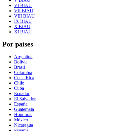
V BIAU
VI BIAU
VII BIAU
VIII BIAU
IX BIAU
X BIAU
XI BIAU
Por países
Argentina
Bolivia
Brasil
Colombia
Costa Rica
Chile
Cuba
Ecuador
El Salvador
España
Guatemala
Honduras
México
Nicaragua
Panamá