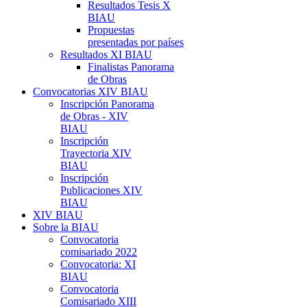
Resultados Tesis X
BIAU
Propuestas
presentadas por países
Resultados XI BIAU
Finalistas Panorama
de Obras
Convocatorias XIV BIAU
Inscripción Panorama
de Obras - XIV
BIAU
Inscripción
Trayectoria XIV
BIAU
Inscripción
Publicaciones XIV
BIAU
XIV BIAU
Sobre la BIAU
Convocatoria
comisariado 2022
Convocatoria: XI
BIAU
Convocatoria
Comisariado XIII