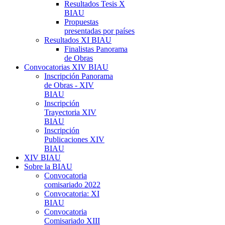
Resultados Tesis X
BIAU
Propuestas
presentadas por países
Resultados XI BIAU
Finalistas Panorama
de Obras
Convocatorias XIV BIAU
Inscripción Panorama
de Obras - XIV
BIAU
Inscripción
Trayectoria XIV
BIAU
Inscripción
Publicaciones XIV
BIAU
XIV BIAU
Sobre la BIAU
Convocatoria
comisariado 2022
Convocatoria: XI
BIAU
Convocatoria
Comisariado XIII