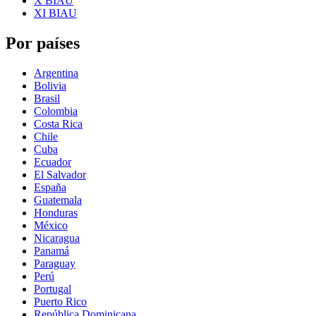
X BIAU
XI BIAU
Por países
Argentina
Bolivia
Brasil
Colombia
Costa Rica
Chile
Cuba
Ecuador
El Salvador
España
Guatemala
Honduras
México
Nicaragua
Panamá
Paraguay
Perú
Portugal
Puerto Rico
República Dominicana