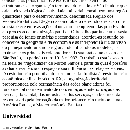
considera os polos urbanos e eixos rodoviários elementos
estruturantes da organização territorial do estado de São Paulo e que,
orientados pela lógica da atividade industrial, constituem uma região
qualificada para o desenvolvimento, denominada Região dos
Vetores Produtivos. Elegemos como objeto de estudo a relação que
se estabelece entre as ações planejadoras empreendidas pelo Estado
e o processo de urbanização paulista. O trabalho partiu de uma vasta
pesquisa de fontes primárias e secundárias, abordou-as segundo os
conceitos da geografia e da economia e as interpretou à luz da visão
do planejamento urbano e regional identificando os modelos, as
matrizes e os principais colaboradores da sua prática no estado de
São Paulo, no período entre 1913 e 1982. O trabalho está baseado
na ideia de “rugosidade” de Milton Santos a partir da qual é possível
avaliar a resiliência do espaço e sua influência nas relações sociais.
Da estruturação produtiva de base industrial fordista à reestruturação
econômica de fins do século XX, a organização territorial
proporcionada pela permanência das ações planejadoras foi
fundamental no movimento de concentração e interiorização das
pessoas, do capital, das indústrias e dos serviços, em boa medida
responsáveis pela formação da maior aglomeração metropolitana da
América Latina, a Macrometrópole Paulista.
Universidad
Universidade de São Paulo