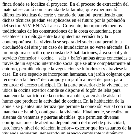
finca donde se localiza el proyecto. En el proceso de extracción del
material se contó con la ayuda de la familia, que experimentó
diferentes técnicas de corte y curado de bambú, permitiendo que
dichas técnicas puedan ser aplicadas en el futuro por la población
del sector. VIVIENDA La casa Convento, incorpora elementos
tradicionales de las construcciones de la costa ecuatoriana, para
establecer un diálogo entre la arquitectura vernácula y la
contemporánea. La vivienda se separa del suelo para permitir la
circulación del aire y en caso de inundaciones no verse afectada. Es
un programa sencillo que consta de 3 habitaciones, área social y de
servicio (comedor + cocina + sala + baño) ambas áreas conectadas a
través de un espacio intermedio social que se abre completamente al
entorno, permitiendo que la vegetación se introduzca y atraviese la
casa. En este espacio se incorporan hamacas, un jardín colgante que
recuerda a la “hera” del campo y un jardín a nivel del piso, para
remarcar el acceso principal. En la parte posterior de la vivienda se
ubica la cocina exterior donde se dispone el fogón de leña para
mantener la tradición de la cocina manabita, además de aislar el
humo que produce la actividad de cocinar. En la habitación de la
abuela se plantea una terraza que permite la conexión visual con una
mancha de bambú, contigua a la vivienda. Finalmente, se realiza un
sistema de ventanas y puertas abatibles, que permiten diversas
configuraciones de abertura dependiendo del nivel de privacidad,
uso, hora y nivel de relación interior – exterior que los usuarios de la
vivienda requieran, generando un espacio cambiante y dinámico.