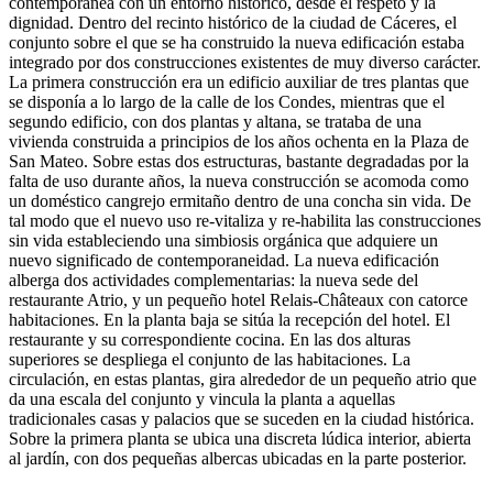
contemporánea con un entorno histórico, desde el respeto y la
dignidad. Dentro del recinto histórico de la ciudad de Cáceres, el
conjunto sobre el que se ha construido la nueva edificación estaba
integrado por dos construcciones existentes de muy diverso carácter.
La primera construcción era un edificio auxiliar de tres plantas que
se disponía a lo largo de la calle de los Condes, mientras que el
segundo edificio, con dos plantas y altana, se trataba de una
vivienda construida a principios de los años ochenta en la Plaza de
San Mateo. Sobre estas dos estructuras, bastante degradadas por la
falta de uso durante años, la nueva construcción se acomoda como
un doméstico cangrejo ermitaño dentro de una concha sin vida. De
tal modo que el nuevo uso re-vitaliza y re-habilita las construcciones
sin vida estableciendo una simbiosis orgánica que adquiere un
nuevo significado de contemporaneidad. La nueva edificación
alberga dos actividades complementarias: la nueva sede del
restaurante Atrio, y un pequeño hotel Relais-Châteaux con catorce
habitaciones. En la planta baja se sitúa la recepción del hotel. El
restaurante y su correspondiente cocina. En las dos alturas
superiores se despliega el conjunto de las habitaciones. La
circulación, en estas plantas, gira alrededor de un pequeño atrio que
da una escala del conjunto y vincula la planta a aquellas
tradicionales casas y palacios que se suceden en la ciudad histórica.
Sobre la primera planta se ubica una discreta lúdica interior, abierta
al jardín, con dos pequeñas albercas ubicadas en la parte posterior.