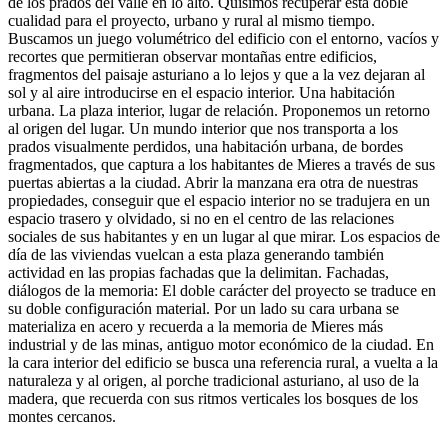
de los prados del valle en lo alto. Quisimos recuperar esta doble
cualidad para el proyecto, urbano y rural al mismo tiempo.
Buscamos un juego volumétrico del edificio con el entorno, vacíos y
recortes que permitieran observar montañas entre edificios,
fragmentos del paisaje asturiano a lo lejos y que a la vez dejaran al
sol y al aire introducirse en el espacio interior. Una habitación
urbana. La plaza interior, lugar de relación. Proponemos un retorno
al origen del lugar. Un mundo interior que nos transporta a los
prados visualmente perdidos, una habitación urbana, de bordes
fragmentados, que captura a los habitantes de Mieres a través de sus
puertas abiertas a la ciudad. Abrir la manzana era otra de nuestras
propiedades, conseguir que el espacio interior no se tradujera en un
espacio trasero y olvidado, si no en el centro de las relaciones
sociales de sus habitantes y en un lugar al que mirar. Los espacios de
día de las viviendas vuelcan a esta plaza generando también
actividad en las propias fachadas que la delimitan. Fachadas,
diálogos de la memoria: El doble carácter del proyecto se traduce en
su doble configuración material. Por un lado su cara urbana se
materializa en acero y recuerda a la memoria de Mieres más
industrial y de las minas, antiguo motor económico de la ciudad. En
la cara interior del edificio se busca una referencia rural, a vuelta a la
naturaleza y al origen, al porche tradicional asturiano, al uso de la
madera, que recuerda con sus ritmos verticales los bosques de los
montes cercanos.