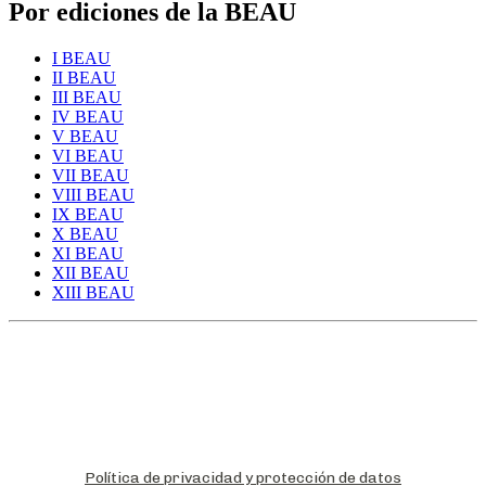
Por ediciones de la BEAU
I BEAU
II BEAU
III BEAU
IV BEAU
V BEAU
VI BEAU
VII BEAU
VIII BEAU
IX BEAU
X BEAU
XI BEAU
XII BEAU
XIII BEAU
Política de privacidad y protección de datos