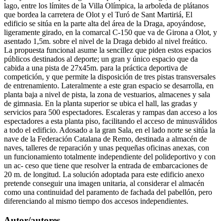
lago, entre los límites de la Villa Olímpica, la arboleda de plátanos
que bordea la carretera de Olot y el Turó de Sant Martiriá, El
edificio se sitúa en la parte alta del área de la Draga, apoyándose,
ligeramente girado, en la comarcal C-150 que va de Girona a Olot, y
asentado 1,5m. sobre el nivel de la Draga debido al nivel freático.
La propuesta funcional asume la sencillez que piden estos espacios
públicos destinados al deporte; un gran y único espacio que da
cabida a una pista de 27x45m. para la práctica deportiva de
competición, y que permite la disposición de tres pistas transversales
de entrenamiento. Lateralmente a este gran espacio se desarrolla, en
planta baja a nivel de pista, la zona de vestuarios, almacenes y sala
de gimnasia. En la planta superior se ubica el hall, las gradas y
servicios para 500 espectadores. Escaleras y rampas dan acceso a los
espectadores a esta planta piso, facilitando el acceso de minusválidos
a todo el edificio. Adosado a la gran Sala, en el lado norte se sitúa la
nave de la Federación Catalana de Remo, destinada a almacén de
naves, talleres de reparación y unas pequeñas oficinas anexas, con
un funcionamiento totalmente independiente del polideportivo y con
un ac- ceso que tiene que resolver la entrada de embarcaciones de
20 m. de longitud. La solución adoptada para este edificio anexo
pretende conseguir una imagen unitaria, al considerar el almacén
como una continuidad del paramento de fachada del pabellón, pero
diferenciando al mismo tiempo dos accesos independientes.
Autor/autores