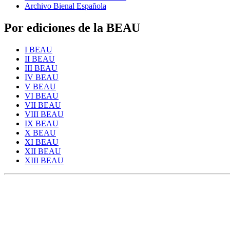
Archivo Bienal Española
Por ediciones de la BEAU
I BEAU
II BEAU
III BEAU
IV BEAU
V BEAU
VI BEAU
VII BEAU
VIII BEAU
IX BEAU
X BEAU
XI BEAU
XII BEAU
XIII BEAU