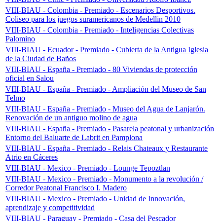
VIII-BIAU - Colombia - Premiado - Escenarios Desportivos.
Coliseo para los juegos suramericanos de Medellin 2010
VIII-BIAU - Colombia - Premiado - Inteligencias Colectivas
Palomino
VIII-BIAU - Ecuador - Premiado - Cubierta de la Antigua Iglesia
de la Ciudad de Baños
VIII-BIAU - España - Premiado - 80 Viviendas de protección
oficial en Salou
VIII-BIAU - España - Premiado - Ampliación del Museo de San
Telmo
VIII-BIAU - España - Premiado - Museo del Agua de Lanjarón.
Renovación de un antiguo molino de agua
VIII-BIAU - España - Premiado - Pasarela peatonal y urbanización
Entorno del Baluarte de Labrit en Pamplona
VIII-BIAU - España - Premiado - Relais Chateaux y Restaurante
Atrio en Cáceres
VIII-BIAU - Mexico - Premiado - Lounge Tepoztlan
VIII-BIAU - Mexico - Premiado - Monumento a la revolución /
Corredor Peatonal Francisco I. Madero
VIII-BIAU - Mexico - Premiado - Unidad de Innovación,
aprendizaje y competitividad
VIII-BIAU - Paraguay - Premiado - Casa del Pescador