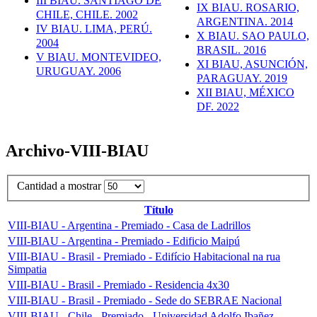
III BIAU. SANTIAGO DE
IX BIAU. ROSARIO,
CHILE, CHILE. 2002
ARGENTINA. 2014
IV BIAU. LIMA, PERÚ.
X BIAU. SAO PAULO,
2004
BRASIL. 2016
V BIAU. MONTEVIDEO,
XI BIAU, ASUNCIÓN,
URUGUAY. 2006
PARAGUAY. 2019
XII BIAU, MÉXICO
DF. 2022
Archivo-VIII-BIAU
Cantidad a mostrar
Título
VIII-BIAU - Argentina - Premiado - Casa de Ladrillos
VIII-BIAU - Argentina - Premiado - Edificio Maipú
VIII-BIAU - Brasil - Premiado - Edifício Habitacional na rua
Simpatia
VIII-BIAU - Brasil - Premiado - Residencia 4x30
VIII-BIAU - Brasil - Premiado - Sede do SEBRAE Nacional
VIII-BIAU - Chile - Premiado - Universidad Adolfo Ibañez