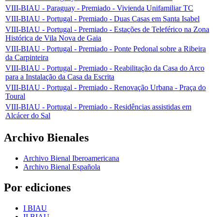
VIII-BIAU - Paraguay - Premiado - Vivienda Unifamiliar TC
VIII-BIAU - Portugal - Premiado - Duas Casas em Santa Isabel
VIII-BIAU - Portugal - Premiado - Estações de Teleférico na Zona
Histórica de Vila Nova de Gaia
VIII-BIAU - Portugal - Premiado - Ponte Pedonal sobre a Ribeira
da Carpinteira
VIII-BIAU - Portugal - Premiado - Reabilitação da Casa do Arco
para a Instalação da Casa da Escrita
VIII-BIAU - Portugal - Premiado - Renovação Urbana - Praça do
Toural
VIII-BIAU - Portugal - Premiado - Residências assistidas em
Alcácer do Sal
Archivo Bienales
Archivo Bienal Iberoamericana
Archivo Bienal Española
Por ediciones
I BIAU
II BIAU