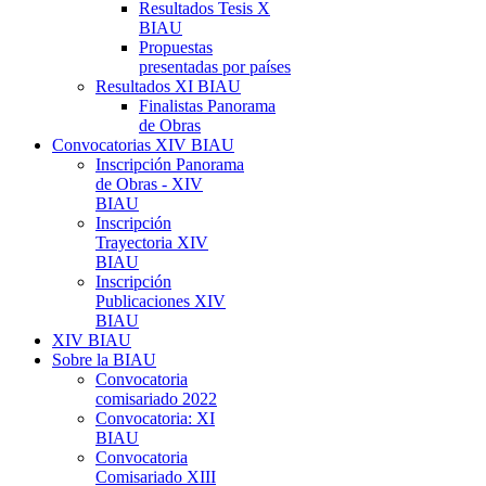
Resultados Tesis X
BIAU
Propuestas
presentadas por países
Resultados XI BIAU
Finalistas Panorama
de Obras
Convocatorias XIV BIAU
Inscripción Panorama
de Obras - XIV
BIAU
Inscripción
Trayectoria XIV
BIAU
Inscripción
Publicaciones XIV
BIAU
XIV BIAU
Sobre la BIAU
Convocatoria
comisariado 2022
Convocatoria: XI
BIAU
Convocatoria
Comisariado XIII