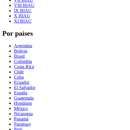
VII BIAU
VIII BIAU
IX BIAU
X BIAU
XI BIAU
Por países
Argentina
Bolivia
Brasil
Colombia
Costa Rica
Chile
Cuba
Ecuador
El Salvador
España
Guatemala
Honduras
México
Nicaragua
Panamá
Paraguay
Perú