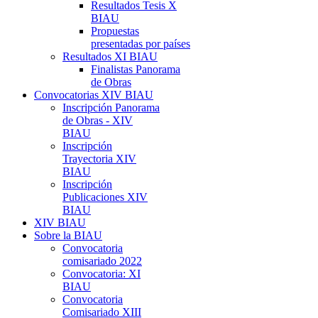
Resultados Tesis X
BIAU
Propuestas
presentadas por países
Resultados XI BIAU
Finalistas Panorama
de Obras
Convocatorias XIV BIAU
Inscripción Panorama
de Obras - XIV
BIAU
Inscripción
Trayectoria XIV
BIAU
Inscripción
Publicaciones XIV
BIAU
XIV BIAU
Sobre la BIAU
Convocatoria
comisariado 2022
Convocatoria: XI
BIAU
Convocatoria
Comisariado XIII