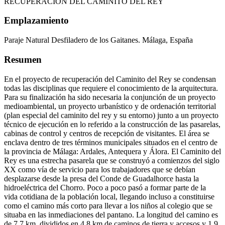
RECUPERACIÓN DEL CAMINITO DEL REY
Emplazamiento
Paraje Natural Desfiladero de los Gaitanes. Málaga, España
Resumen
En el proyecto de recuperación del Caminito del Rey se condensan
todas las disciplinas que requiere el conocimiento de la arquitectura.
Para su finalización ha sido necesaria la conjunción de un proyecto
medioambiental, un proyecto urbanístico y de ordenación territorial
(plan especial del caminito del rey y su entorno) junto a un proyecto
técnico de ejecución en lo referido a la construcción de las pasarelas,
cabinas de control y centros de recepción de visitantes. El área se
enclava dentro de tres términos municipales situados en el centro de
la provincia de Málaga: Ardales, Antequera y Álora. El Caminito del
Rey es una estrecha pasarela que se construyó a comienzos del siglo
XX como vía de servicio para los trabajadores que se debían
desplazarse desde la presa del Conde de Guadalhorce hasta la
hidroeléctrica del Chorro. Poco a poco pasó a formar parte de la
vida cotidiana de la población local, llegando incluso a constituirse
como el camino más corto para llevar a los niños al colegio que se
situaba en las inmediaciones del pantano. La longitud del camino es
de 7,7 km, divididos en 4,8 km de caminos de tierra y accesos y 1,9