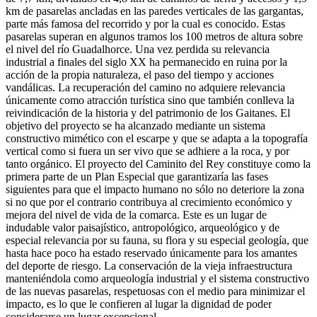
km de pasarelas ancladas en las paredes verticales de las gargantas,
parte más famosa del recorrido y por la cual es conocido. Estas
pasarelas superan en algunos tramos los 100 metros de altura sobre
el nivel del río Guadalhorce. Una vez perdida su relevancia
industrial a finales del siglo XX ha permanecido en ruina por la
acción de la propia naturaleza, el paso del tiempo y acciones
vandálicas. La recuperación del camino no adquiere relevancia
únicamente como atracción turística sino que también conlleva la
reivindicación de la historia y del patrimonio de los Gaitanes. El
objetivo del proyecto se ha alcanzado mediante un sistema
constructivo mimético con el escarpe y que se adapta a la topografía
vertical como si fuera un ser vivo que se adhiere a la roca, y por
tanto orgánico. El proyecto del Caminito del Rey constituye como la
primera parte de un Plan Especial que garantizaría las fases
siguientes para que el impacto humano no sólo no deteriore la zona
si no que por el contrario contribuya al crecimiento económico y
mejora del nivel de vida de la comarca. Este es un lugar de
indudable valor paisajístico, antropológico, arqueológico y de
especial relevancia por su fauna, su flora y su especial geología, que
hasta hace poco ha estado reservado únicamente para los amantes
del deporte de riesgo. La conservación de la vieja infraestructura
manteniéndola como arqueología industrial y el sistema constructivo
de las nuevas pasarelas, respetuosas con el medio para minimizar el
impacto, es lo que le confieren al lugar la dignidad de poder
considerarse un lugar excepcional.