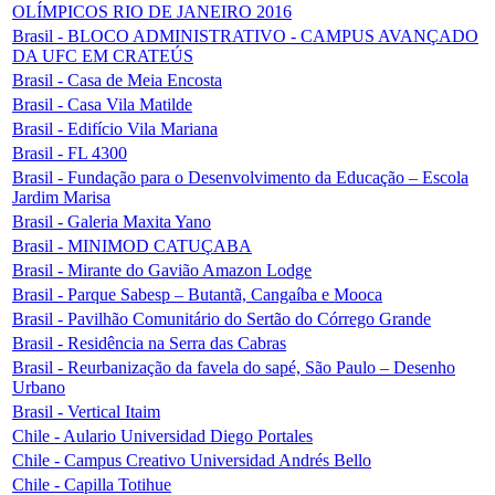
OLÍMPICOS RIO DE JANEIRO 2016
Brasil - BLOCO ADMINISTRATIVO - CAMPUS AVANÇADO
DA UFC EM CRATEÚS
Brasil - Casa de Meia Encosta
Brasil - Casa Vila Matilde
Brasil - Edifício Vila Mariana
Brasil - FL 4300
Brasil - Fundação para o Desenvolvimento da Educação – Escola
Jardim Marisa
Brasil - Galeria Maxita Yano
Brasil - MINIMOD CATUÇABA
Brasil - Mirante do Gavião Amazon Lodge
Brasil - Parque Sabesp – Butantã, Cangaíba e Mooca
Brasil - Pavilhão Comunitário do Sertão do Córrego Grande
Brasil - Residência na Serra das Cabras
Brasil - Reurbanização da favela do sapé, São Paulo – Desenho
Urbano
Brasil - Vertical Itaim
Chile - Aulario Universidad Diego Portales
Chile - Campus Creativo Universidad Andrés Bello
Chile - Capilla Totihue