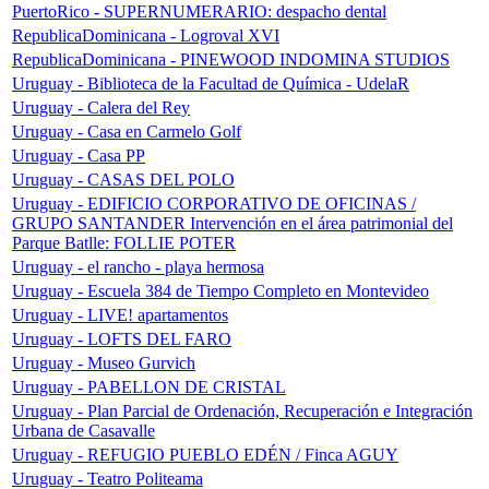
PuertoRico - SUPERNUMERARIO: despacho dental
RepublicaDominicana - Logroval XVI
RepublicaDominicana - PINEWOOD INDOMINA STUDIOS
Uruguay - Biblioteca de la Facultad de Química - UdelaR
Uruguay - Calera del Rey
Uruguay - Casa en Carmelo Golf
Uruguay - Casa PP
Uruguay - CASAS DEL POLO
Uruguay - EDIFICIO CORPORATIVO DE OFICINAS /
GRUPO SANTANDER Intervención en el área patrimonial del
Parque Batlle: FOLLIE POTER
Uruguay - el rancho - playa hermosa
Uruguay - Escuela 384 de Tiempo Completo en Montevideo
Uruguay - LIVE! apartamentos
Uruguay - LOFTS DEL FARO
Uruguay - Museo Gurvich
Uruguay - PABELLON DE CRISTAL
Uruguay - Plan Parcial de Ordenación, Recuperación e Integración
Urbana de Casavalle
Uruguay - REFUGIO PUEBLO EDÉN / Finca AGUY
Uruguay - Teatro Politeama