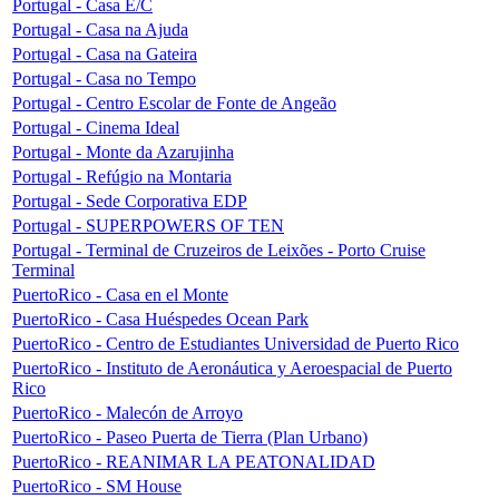
Portugal - Casa E/C
Portugal - Casa na Ajuda
Portugal - Casa na Gateira
Portugal - Casa no Tempo
Portugal - Centro Escolar de Fonte de Angeão
Portugal - Cinema Ideal
Portugal - Monte da Azarujinha
Portugal - Refúgio na Montaria
Portugal - Sede Corporativa EDP
Portugal - SUPERPOWERS OF TEN
Portugal - Terminal de Cruzeiros de Leixões - Porto Cruise
Terminal
PuertoRico - Casa en el Monte
PuertoRico - Casa Huéspedes Ocean Park
PuertoRico - Centro de Estudiantes Universidad de Puerto Rico
PuertoRico - Instituto de Aeronáutica y Aeroespacial de Puerto
Rico
PuertoRico - Malecón de Arroyo
PuertoRico - Paseo Puerta de Tierra (Plan Urbano)
PuertoRico - REANIMAR LA PEATONALIDAD
PuertoRico - SM House