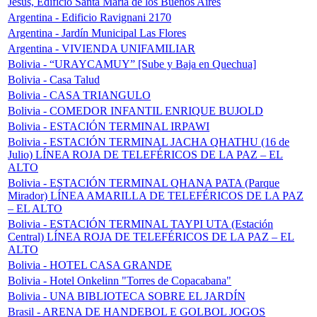
Jesús, Edificio Santa María de los Buenos Aires
Argentina - Edificio Ravignani 2170
Argentina - Jardín Municipal Las Flores
Argentina - VIVIENDA UNIFAMILIAR
Bolivia - “URAYCAMUY” [Sube y Baja en Quechua]
Bolivia - Casa Talud
Bolivia - CASA TRIANGULO
Bolivia - COMEDOR INFANTIL ENRIQUE BUJOLD
Bolivia - ESTACIÓN TERMINAL IRPAWI
Bolivia - ESTACIÓN TERMINAL JACHA QHATHU (16 de
Julio) LÍNEA ROJA DE TELEFÉRICOS DE LA PAZ – EL
ALTO
Bolivia - ESTACIÓN TERMINAL QHANA PATA (Parque
Mirador) LÍNEA AMARILLA DE TELEFÉRICOS DE LA PAZ
– EL ALTO
Bolivia - ESTACIÓN TERMINAL TAYPI UTA (Estación
Central) LÍNEA ROJA DE TELEFÉRICOS DE LA PAZ – EL
ALTO
Bolivia - HOTEL CASA GRANDE
Bolivia - Hotel Onkelinn "Torres de Copacabana"
Bolivia - UNA BIBLIOTECA SOBRE EL JARDÍN
Brasil - ARENA DE HANDEBOL E GOLBOL JOGOS