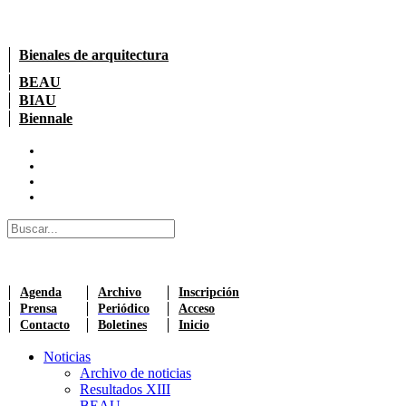
Bienales de arquitectura
BEAU
BIAU
Biennale
Agenda
Archivo
Inscripción
Prensa
Periódico
Acceso
Contacto
Boletines
Inicio
Noticias
Archivo de noticias
Resultados XIII
BEAU