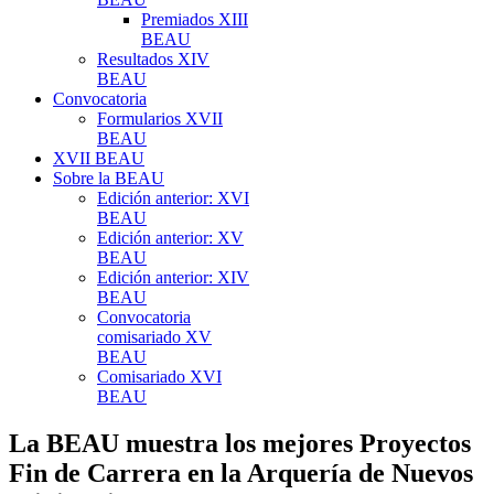
Premiados XIII
BEAU
Resultados XIV
BEAU
Convocatoria
Formularios XVII
BEAU
XVII BEAU
Sobre la BEAU
Edición anterior: XVI
BEAU
Edición anterior: XV
BEAU
Edición anterior: XIV
BEAU
Convocatoria
comisariado XV
BEAU
Comisariado XVI
BEAU
La BEAU muestra los mejores Proyectos
Fin de Carrera en la Arquería de Nuevos