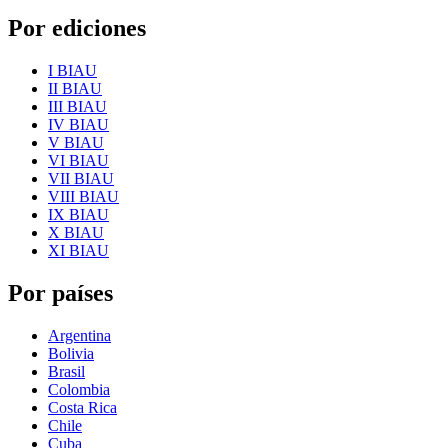
Por ediciones
I BIAU
II BIAU
III BIAU
IV BIAU
V BIAU
VI BIAU
VII BIAU
VIII BIAU
IX BIAU
X BIAU
XI BIAU
Por países
Argentina
Bolivia
Brasil
Colombia
Costa Rica
Chile
Cuba