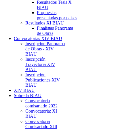
Resultados Tesis X
BIAU
Propuestas
presentadas por países
Resultados XI BIAU
Finalistas Panorama
de Obras
Convocatorias XIV BIAU
Inscripción Panorama
de Obras - XIV
BIAU
Inscripción
Trayectoria XIV
BIAU
Inscripción
Publicaciones XIV
BIAU
XIV BIAU
Sobre la BIAU
Convocatoria
comisariado 2022
Convocatoria: XI
BIAU
Convocatoria
Comisariado XIII