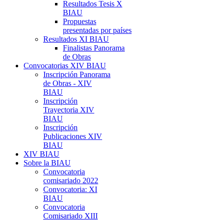
Resultados Tesis X
BIAU
Propuestas
presentadas por países
Resultados XI BIAU
Finalistas Panorama
de Obras
Convocatorias XIV BIAU
Inscripción Panorama
de Obras - XIV
BIAU
Inscripción
Trayectoria XIV
BIAU
Inscripción
Publicaciones XIV
BIAU
XIV BIAU
Sobre la BIAU
Convocatoria
comisariado 2022
Convocatoria: XI
BIAU
Convocatoria
Comisariado XIII