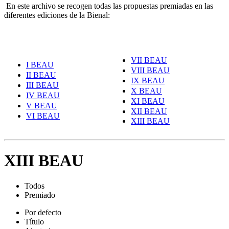
En este archivo se recogen todas las propuestas premiadas en las
diferentes ediciones de la Bienal:
VII BEAU
I BEAU
VIII BEAU
II BEAU
IX BEAU
III BEAU
X BEAU
IV BEAU
XI BEAU
V BEAU
XII BEAU
VI BEAU
XIII BEAU
XIII BEAU
Todos
Premiado
Por defecto
Título